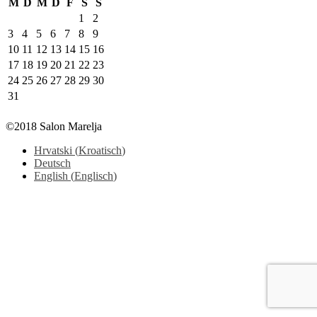
M
D
M
D
F
S
S
1
2
3
4
5
6
7
8
9
10
11
12
13
14
15
16
17
18
19
20
21
22
23
24
25
26
27
28
29
30
31
©2018 Salon Marelja
Hrvatski
(
Kroatisch
)
Deutsch
English
(
Englisch
)