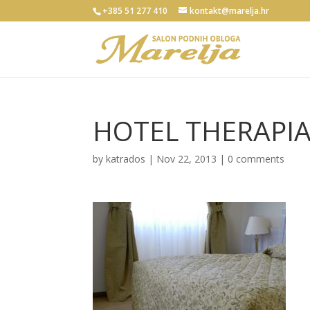
+385 51 277 410
kontakt@marelja.hr
HOTEL THERAPI
by
katrados
|
Nov 22, 2013
|
0 comments