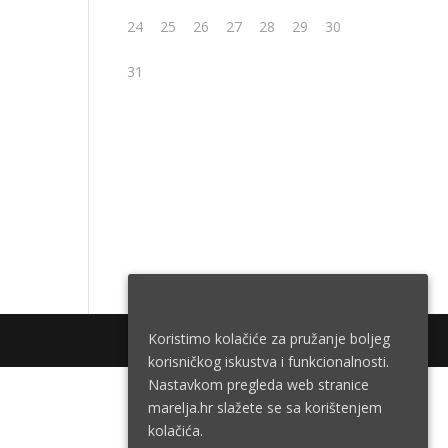
24
25
26
27
28
29
30
31
Koristimo kolačiće za pružanje boljeg
korisničkog iskustva i funkcionalnosti.
Nastavkom pregleda web stranice
marelja.hr slažete se sa korištenjem
kolačića.